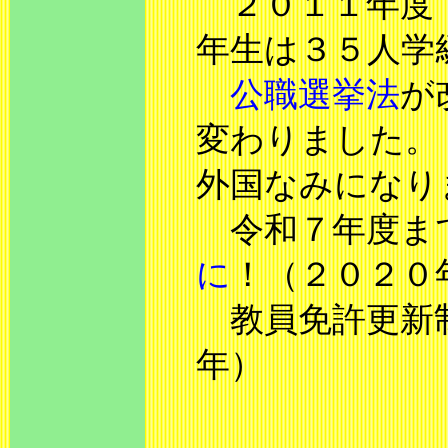
２０１１年度（
年生は３５人学
公職選挙法
が
変わりました。
外国なみになり
令和７年度ま
に
！（２０２０
教員免許更新制
年）