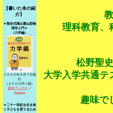
【書いた本の紹
介】
▼聖史式積み重ね型
物
理科教育、
理学入門▼
（力学編）
松野聖
大学入学共通テ
２００６年８月７日発
行
（２０００円＋税）
楽天ブックス
／
Amazon
趣味で
▼二十一世紀を生き
抜
く子どもを育てるた
め