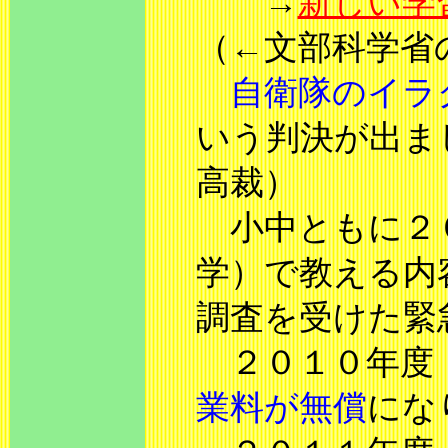
→
新しい学
（←文部科学省
自衛隊のイラ
いう判決が出ま
高裁）
小中ともに２０
学）で教える内
調査を受けた緊
２０１０年度
業料が無償
にな