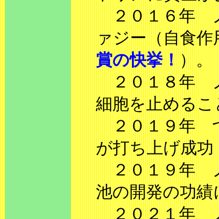
２０１６年 ノ
ァジー（自食作
賞の快挙！
）。
２０１８年 ノ
細胞を止めるこ
２０１９年 つ
が打ち上げ成功
２０１９年 ノ
池の開発の功績
２０２１年 ノ