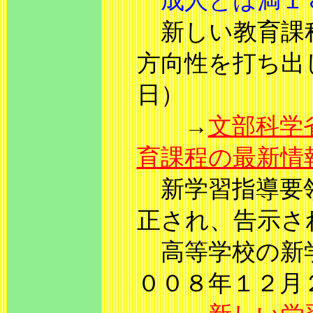
成人とは満１
新しい教育課程
方向性を打ち出
日）
→
文部科学
育課程の最新情
新学習指導要領
正され、告示さ
高等学校の新学
００８年１２月