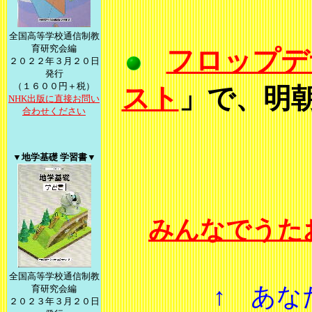
全国高等学校通信制教
育研究会編
フロップデ
２０２２年３月２０日
発行
（１６００円＋税）
スト
」で、明
NHK出版に直接お問い
合わせください
▼地学基礎 学習書▼
みんなでうた
全国高等学校通信制教
↑ あな
育研究会編
２０２３年３月２０日