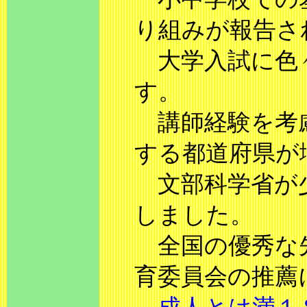
り組みが報告さ
大学入試に色
す。
講師経験を考慮
する都道府県が
文部科学省が少
しました。
全国の優秀な先
育委員会の推薦