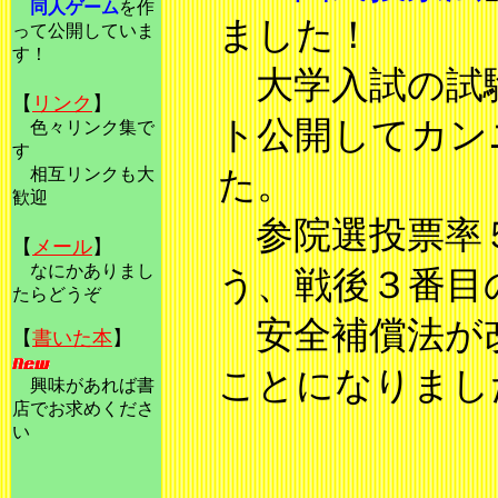
同人ゲーム
を作
ました！
って公開していま
す！
大学入試の試験
【
リンク
】
ト公開してカン
色々リンク集で
す
相互リンクも大
た。
歓
迎
参院選投票率５
【
メール
】
なにかありまし
う、戦後３番目
た
らどうぞ
安全補償法が
【
書いた本
】
ことになりまし
興味があれば書
店でお求めくださ
い