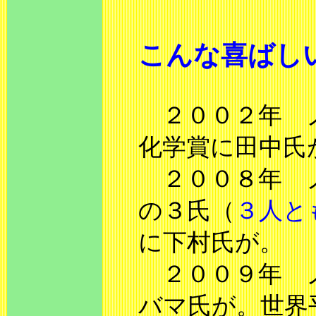
こんな喜ばし
２００２年 ノ
化学賞に田中氏
２００８年 ノ
の３氏（
３人と
に下村氏が。
２００９年 ノ
バマ氏が。世界