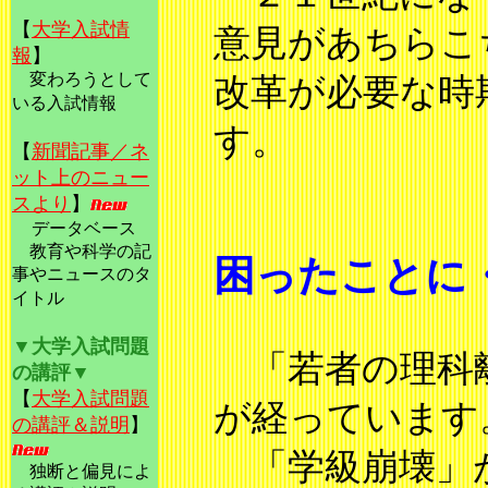
【
大学入試情
意見があちらこ
報
】
変わろうとして
改革が必要な時
い
る入試情報
す。
【
新聞記事／ネ
ット上のニュー
ス
より
】
データベース
教育や科学の記
困ったことに
事やニュースのタ
イ
トル
▼大学入試問
題
「若者の理科離
の講評
▼
【
大学入試問題
が経っています
の講評＆説明
】
「学級崩壊」が
独断と偏見によ