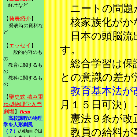
経歴など
ニートの問題
【
発表紹介
】
核家族化がか
発表時の資料な
ど
日本の頭脳流
【
エッセイ
】
す。
一般的内容のも
の
総合学習は保護
教育に関するも
の
との意識の差が
教科に関するも
の
教育基本法が
【
聖史式 積み重
月１５日可決）
ね型物理学入
門
劇場
】
憲法９条が改
高校課程の物理
学を人形劇風
教員の給料が事
（？）
の動画で扱