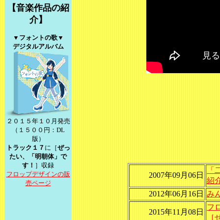
【音楽作品の紹
介】
▼フォントの歌▼
デジタルアルバム
２０１５年１０月発売
（１５００円：DL
版）
トラック１７
に［
ぜっ
た
い、「明朝体」で
す！
］
収録
「
フロップデザインの販
2007年09月06日
紹
売
ページ
2012年06月16日
み
フ
2015年11月08日
［