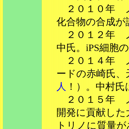
２０１０年 ノ
化合物の合成が
２０１２年 
中氏。iPS細胞
２０１４年 ノ
ードの赤崎氏、
人
！）。中村氏
２０１５年 ノ
開発に貢献した
トリノに質量が