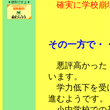
▼便利ですよ▼
確実に学校崩
その一方で・
悪評高かった
います。
学力低下を受け
進むようです。
小中学校での基