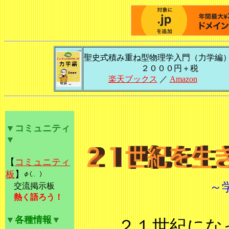
聖史式積み重ね型物理学入門（力学編
２０００円＋税
楽天ブックス
／
Amazon
▼
コミュニティ
▼
【
コミュニティ
板
】
～
交流掲示板
熱く語ろう！
▼
各種情報
▼
２１世紀になっ