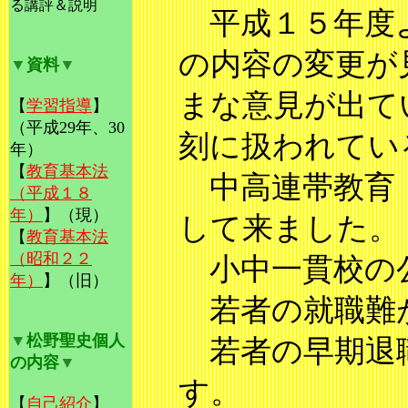
る
講評＆説明
平成１５年度よ
の内容の変更が
▼
資料
▼
まな意見が出て
【
学習指導
】
（平
成29年、30
刻に扱われてい
年）
【
教育基本法
中高連帯教育（
（平成１８
年）
】
（現）
して来ました。
【
教育基本法
（昭和２２
小中一貫校の
年）
】
（旧）
若者の就職難
▼
松野聖史個
人
若者の早期退職
の内容
▼
す。
【
自己紹介
】