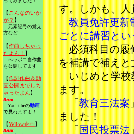
っ
てみました！
す。しかも、人
【
こんなのいか
教員免許更新
が？
】
元素記号の覚え
方など
ごとに講習とい
【
作曲しちゃっ
必須科目の履修
た
よん！
】
ヘッポコ自作曲
を補講で補えと
を
公開してます
いじめと学校
【
作詞作曲＆動
画公開までしち
ます。
ゃったよん
】
「
教育三法案
YouTubeの
動画
で
見れますよ！
ました！
【
Yellow企画
】
「
国民投票法