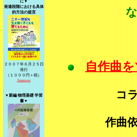
に▼
発達段階における具
体
的方法の提言
自作曲をY
２００７年６月２５日
発行
（１０００円＋税）
Amazon
コ
▼新編 物理基礎 学
習
書▼
作曲