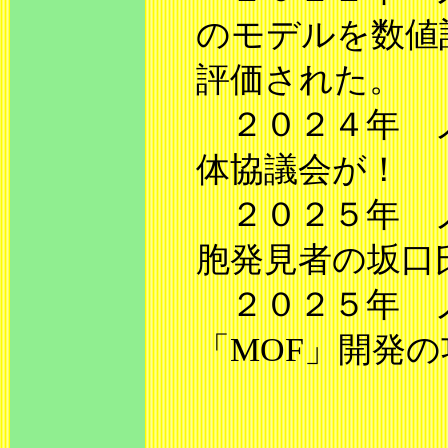
のモデルを数値
評価された。
２０２４年 ノ
体協議会が！
２０２５年 ノ
胞発見者の坂
２０２５年 ノ
「MOF」開発