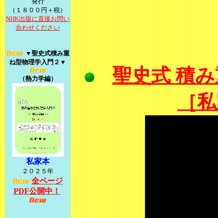
発行
（１８００円＋税）
NHK出版に直接お問い
合わせください
▼聖史式積み
重
ね型物理学入門２
▼
聖史式 積み
（熱力学編）
［私
私家本
２０２５年
全ページ
PDF公開中！