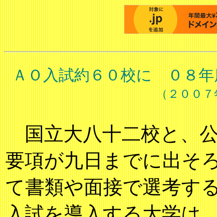
ＡＯ入試約６０校に ０８年
（２００７
国立大八十二校と、公
要項が九日までに出そ
て書類や面接で選考す
入試を導入する大学は