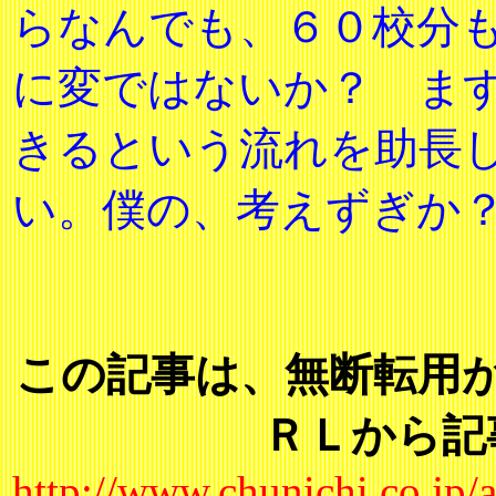
らなんでも、６０校分
に変ではないか？ ま
きるという流れを助長
い。僕の、考えずぎか
この記事は、無断転用
ＲＬから記
http://www.chunichi.co.jp